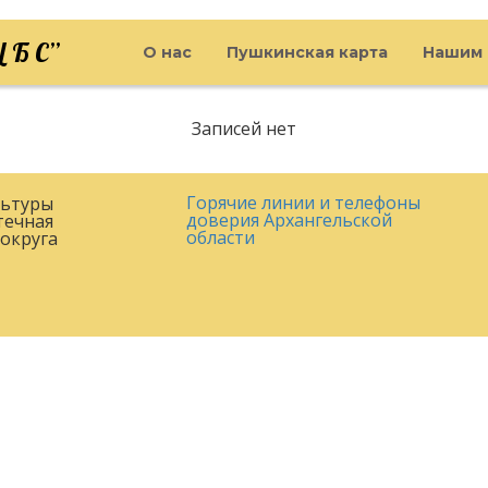
 Б С”
О нас
Пушкинская карта
Нашим 
Записей нет
Горячие линии и телефоны
льтуры
доверия Архангельской
течная
области
округа