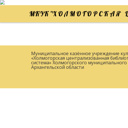
МКУК "Х О Л М О Г О Р С К А Я Ц
Муниципальное казённое учреждение ку
«Холмогорская централизованная библио
система» Холмогорского муниципального 
Архангельской области