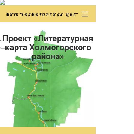
МКУК "Х О Л М О Г О Р С К А Я Ц Б С”
Проект «Литературная
карта Холмогорского
района»