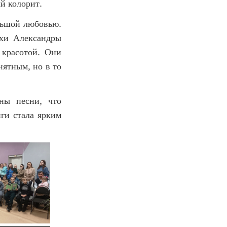
й колорит.
льшой любовью.
ихи Александры
красотой. Они
нятным, но в то
ны песни, что
иги стала ярким