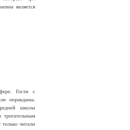
иевна является
фере. Гости с
ли оправданы.
средней школы
о трогательным
 только читали