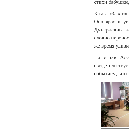
стихи бабушки,
Книга «Заката
Она ярко и ув
Дмитриевны н
словно перенос
же время удив
На стихи Але
свидетельствуе
событием, кото