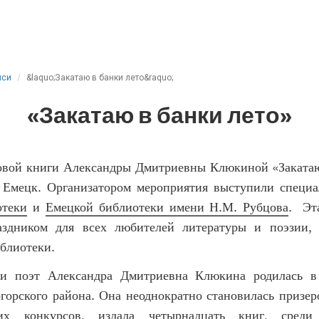
иси
&laquo;Закатаю в банки лето&raquo;
«Закатаю в банки лето»
овой книги Александры Дмитриевны Клюкиной «Закатаю
 Емецк. Организатором мероприятия выступили специ
отеки
и
Емецкой библиотеки имени Н.М. Рубцова
. Эт
аздником для всех любителей литературы и поэзии, 
блиотеки.
 и поэт Александра Дмитриевна Клюкина родилась в 
горского района. Она неоднократно становилась призер
их конкурсов, издала четырнадцать книг, сред