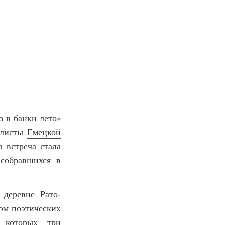
 в банки лето»
алисты
Емецкой
а встреча стала
собравшихся в
деревне Рато-
ом поэтических
и которых три