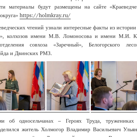
Эти материалы будут размещены на сайте «Краеведче
 округа»
https://holmkray.ru/
еведческих чтений узнали интересные факты из истории
и», колхозов имени М.В. Ломоносова и имени М.И. К
отделения совхоза «Заречный», Белогорского лесо
ейда и Двинских РМЗ.
ми об односельчанах – Героях Труда, тружениках 
оделился житель Холмогор Владимир Васильевич Ульян