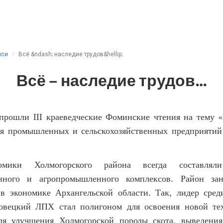
иси
Всё &ndash; наследие трудов&hellip;
Всё – наследие трудов…
прошли III краеведческие Фоминские чтения на тему «
ия промышленных и сельскохозяйственных предприятий
омики Холмогорского района всегда составляли
нного и агропромышленного комплексов. Район за
в экономике Архангельской области. Так, лидер сред
ковецкий ЛПХ стал полигоном для освоения новой те
ля улучшения Холмогорской породы скота, выведени