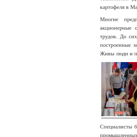
картофеля в Ма
Многие предп
акционерные о
трудов. До си
построенные х
Живы люди и па
Специалисты б
промышленных