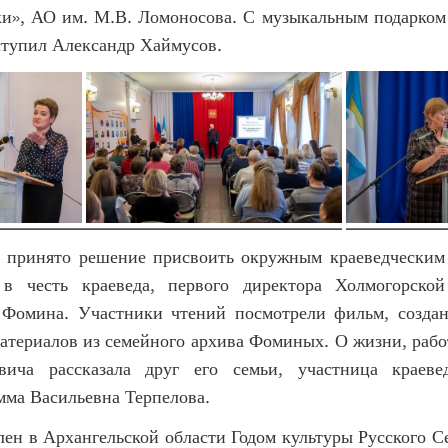
ки», АО им. М.В. Ломоносова. С музыкальным подарком 
ступил Александр Хаймусов.
о принято решение присвоить окружным краеведческим
в честь краеведа, первого директора Холмогорской
Фомина. Участники чтений посмотрели фильм, созда
атериалов из семейного архива Фоминых. О жизни, рабо
ича рассказала друг его семьи, участница краевед
мма Васильевна Терпелова.
лен в Архангельской области Годом культуры Русского Се