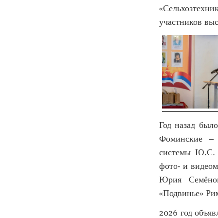
«Сельхозтехни
участников вы
Год назад был
Фоминские – 
системы Ю.С. 
фото- и видеом
Юрия Семёнов
«Подвинье» Ри
2026 год объяв