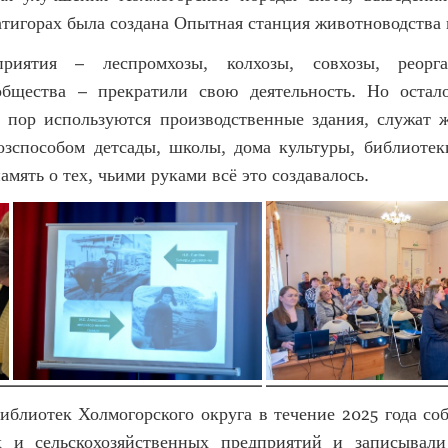
тигорах была создана Опытная станция животноводства 
риятия – леспромхозы, колхозы, совхозы, реорг
бщества – прекратили свою деятельность. Но остал
х пор используются производственные здания, служат ж
озспособом детсады, школы, дома культуры, библиотек
мять о тех, чьими руками всё это создавалось.
иблиотек Холмогорского округа в течение 2025 года со
 и сельскохозяйственных предприятий и записывали