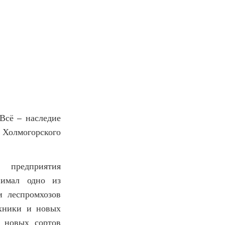
Всё – наследие
 Холмогорского
 предприятия
нимал одно из
и леспромхозов
хники и новых
я новых сортов