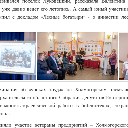
звивался посёлок Луковецкий, рассказала Валентина
я уже давно ведёт его летопись. А самый юный участни
пил с докладом «Лесные богатыри» - о династии лес
инания об «уроках труда» на Холмогорском племзав
рхангельского областного Собрания депутатов Екатери
важность краеведческой работы в библиотеках, сохра
йона.
няли участие ветераны предприятий – Холмогорског