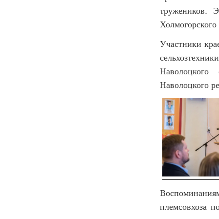
тружеников. 
Холмогорского
Участники кра
сельхозтехник
Наволоцкого 
Наволоцкого р
Воспоминания
племсовхоза п