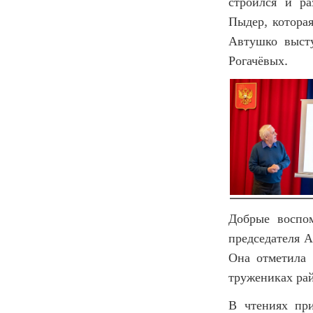
строился и ра
Пыдер, котора
Автушко высту
Рогачёвых.
Добрые воспом
председателя А
Она отметила 
тружениках ра
В чтениях при