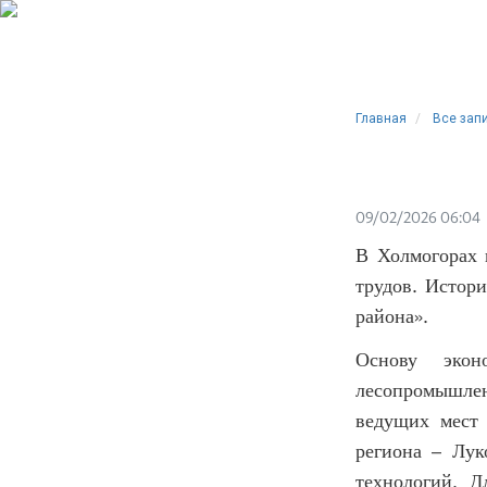
Главная
Все зап
09/02/2026 06:04
В Холмогорах 
трудов. Истор
района».
Основу экон
лесопромышле
ведущих мест 
региона – Лу
технологий. Д