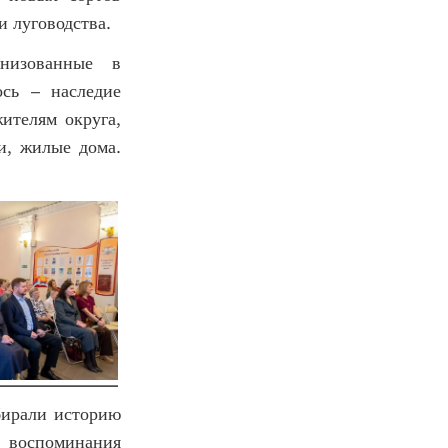
и луговодства.
анизованные в
ось – наследие
ителям округа,
и, жилые дома.
бирали историю
 воспоминания