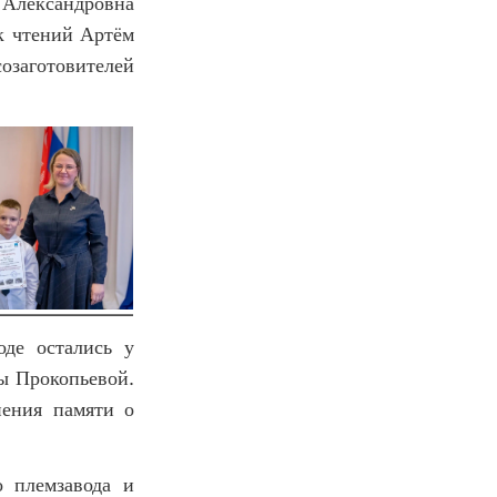
 Александровна
к чтений Артём
озаготовителей
оде остались у
ны Прокопьевой.
нения памяти о
о племзавода и