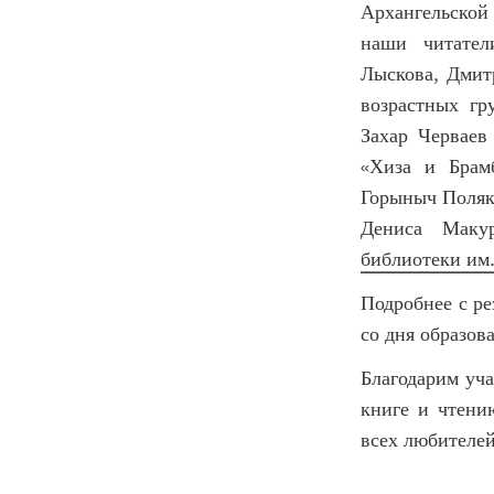
Архангельской
наши читател
Лыскова, Дмит
возрастных гр
Захар Червае
«Хиза и Брам
Горыныч Поляко
Дениса Маку
библиотеки им
Подробнее с ре
со дня образов
Благодарим уча
книге и чтени
всех любителей