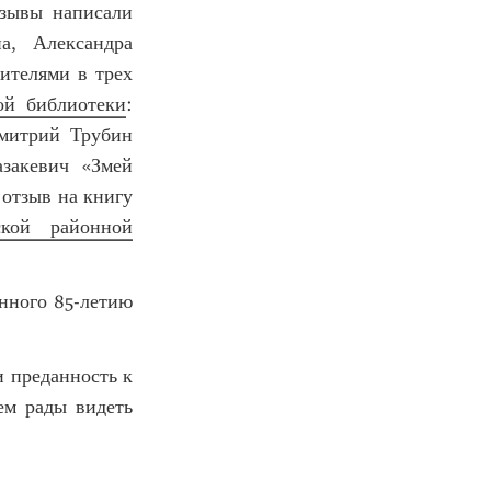
тзывы написали
а, Александра
ителями в трех
ой библиотеки
:
митрий Трубин
закевич «Змей
 отзыв на книгу
ской районной
енного 85-летию
и преданность к
ем рады видеть