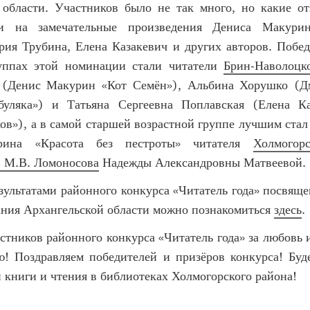
 области. Участников было не так много, но какие о
и на замечательные произведения Дениса Макурин
рия Трубина, Елена Казакевич и других авторов. Побед
уппах этой номинации стали читатели
Брин-Наволоцк
в (Денис Макурин «Кот Семён»), Альбина Хорушко (Д
буляка») и Татьяна Сергеевна Поплавская (Елена Ка
в»), а в самой старшей возрастной группе лучшим стал
рина «Красота без пестроты» читателя
Холмогор
. М.В. Ломоносова
Надежды Александровны Матвеевой.
зультатами районного конкурса «Читатель года» посвящ
ания Архангельской области можно познакомиться
здесь
.
стников районного конкурса «Читатель года» за любовь 
ю! Поздравляем победителей и призёров конкурса! Буд
 книги и чтения в библиотеках Холмогорского района!