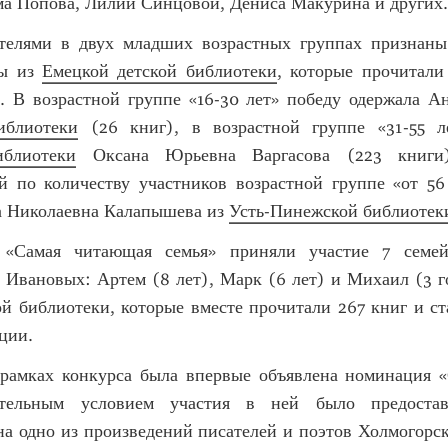
ма Попова, Лилии Синцовой, Дениса Макурина и других.
елями в двух младших возрастных группах признаны
лы из
Емецкой детской библиотеки
, которые прочитали
о. В возрастной группе «16-30 лет» победу одержала А
иблиотеки
(26 книг), в возрастной группе «31-55 л
иблиотеки
Оксана Юрьевна Варгасова (223 книги
й по количеству участников возрастной группе «от 56
а Николаевна Калапышева из
Усть-Пинежской библиотек
«Самая читающая семья» приняли участие 7 семей
 Ивановых: Артем (8 лет), Марк (6 лет) и Михаил (3 г
й библиотеки, которые вместе прочитали 267 книг и с
ции.
 рамках конкурса была впервые объявлена номинация
ательным условием участия в ней было предостав
а одно из произведений писателей и поэтов Холмогорс