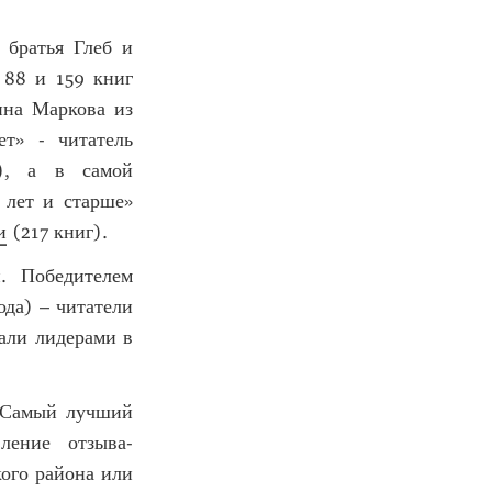
 братья Глеб и
 88 и 159 книг
нна Маркова из
ет» - читатель
), а в самой
 лет и старше»
и
(217 книг).
. Победителем
ода) – читатели
тали лидерами в
 «Самый лучший
ление отзыва-
кого района или