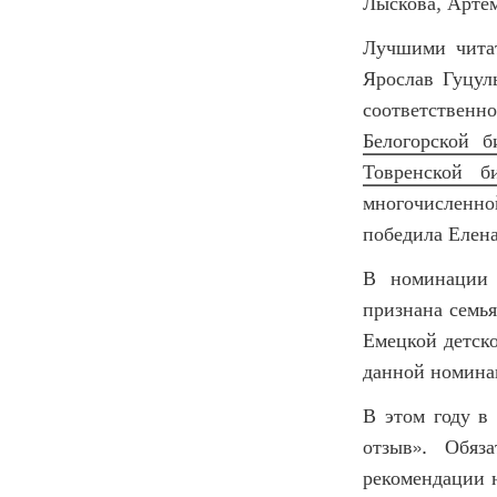
Лыскова, Арте
Лучшими читат
Ярослав Гуцу
соответственн
Белогорской б
Товренской б
многочисленно
победила Елен
В номинации 
признана семья
Емецкой детско
данной номина
В этом году в
отзыв». Обяз
рекомендации н