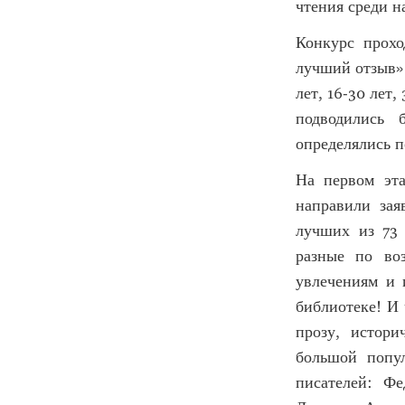
чтения среди н
Конкурс прох
лучший отзыв» 
лет, 16-30 лет
подводились 
определялись п
На первом эт
направили зая
лучших из 73 
разные по во
увлечениям и 
библиотеке! И
прозу, истор
большой попул
писателей: Фе