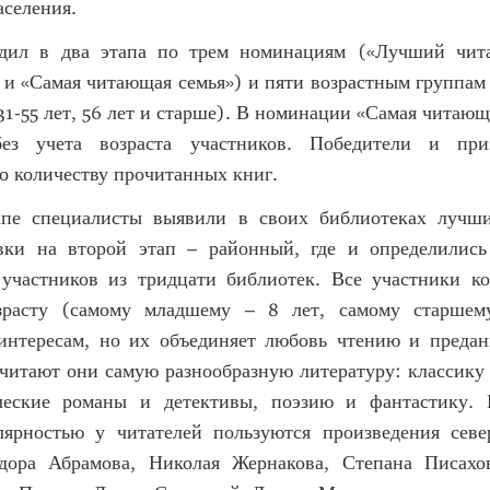
аселения.
одил в два этапа по трем номинациям («Лучший чита
и «Самая читающая семья») и пяти возрастным группам (
, 31-55 лет, 56 лет и старше). В номинации «Самая читающ
без учета возраста участников. Победители и при
о количеству прочитанных книг.
апе специалисты выявили в своих библиотеках лучши
вки на второй этап – районный, где и определилис
участников из тридцати библиотек. Все участники к
зрасту (самому младшему – 8 лет, самому старшему
интересам, но их объединяет любовь чтению и преда
 читают они самую разнообразную литературу: классику
ические романы и детективы, поэзию и фантастику. 
ярностью у читателей пользуются произведения сев
дора Абрамова, Николая Жернакова, Степана Писахо