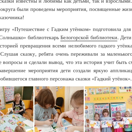
сказки известны и любимы как детьми, так и взрослыми
 округа были проведены мероприятия, посвященные жизн
казочника!
игру «Путешествие с Гадким утёнком» подготовила для
 «Солнышко» библиотекарь
Белогорской библиотеки
. Дет
историей превращения всеми нелюбимого гадкого утёнка
 Слушая сказку, ребята очень переживали за маленького
е вопросы и сделали вывод, что эта история учит быть 
завершение мероприятия дети создали яркую аппликац
юбившегося главного персонажа сказки «Гадкий утёнок».