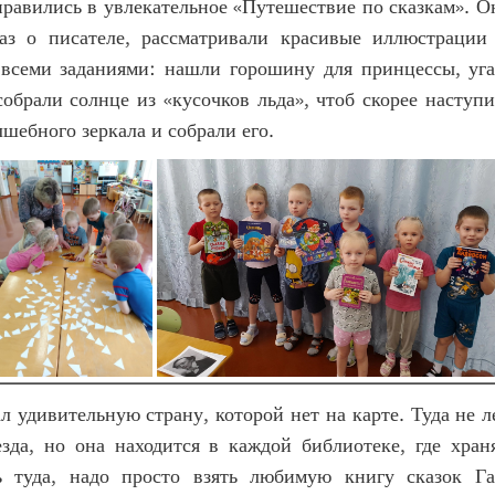
правились в увлекательное «Путешествие по сказкам». 
аз о писателе, рассматривали красивые иллюстрации
 всеми заданиями: нашли горошину для принцессы, уга
обрали солнце из «кусочков льда», чтоб скорее наступ
лшебного зеркала и собрали его.
л удивительную страну, которой нет на карте. Туда не 
зда, но она находится в каждой библиотеке, где хран
ь туда, надо просто взять любимую книгу сказок Га