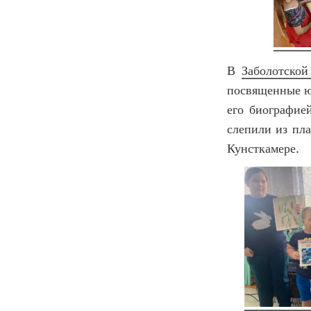
В
Заболотской
посвященные юб
его биографие
слепили из пла
Кунсткамере.