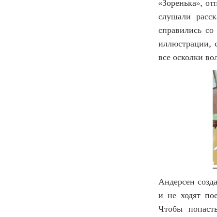
«Зоренька», от
слушали расск
справились со
иллюстрации, с
все осколки во
Андерсен созда
и не ходят пое
Чтобы попаст