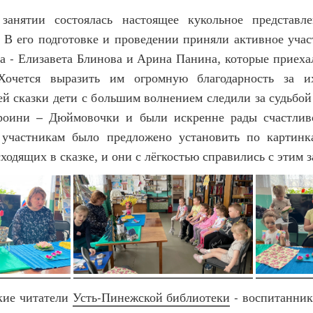
занятии состоялась настоящее кукольное представле
 В его подготовке и проведении приняли активное уча
а - Елизавета Блинова и Арина Панина, которые приех
Хочется выразить им огромную благодарность за 
ей сказки дети с большим волнением следили за судьбо
ероини – Дюймовочки и были искренне рады счастлив
 участникам было предложено установить по картинк
ходящих в сказке, и они с лёгкостью справились с этим 
 читатели
Усть-Пинежской библиотеки
- воспитанник