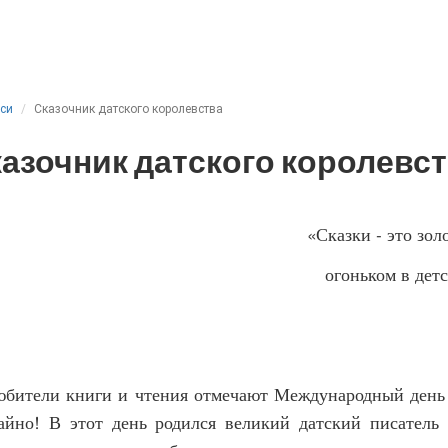
иси
Сказочник датского королевства
азочник датского королевс
«Сказки - это зол
огоньком в де
Г.Х. Анд
любители книги и чтения отмечают Международный день 
айно! В этот день родился великий датский писатель