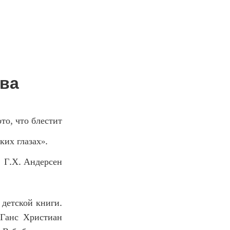
тва
ото, что блестит
тских глазах».
ерсен
детской книги.
 Ганс Христиан