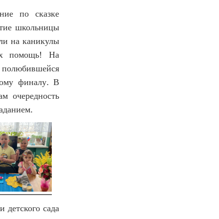
ние по сказке
стие школьницы
али на каникулы
их помощь! На
й полюбившейся
ому финалу. В
ам очередность
заданием.
и детского сада