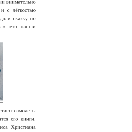
Они внимательно
 и с лёгкостью
дали сказку по
ило лето, нашли
летают самолёты
ятся его книги.
нса Христиана