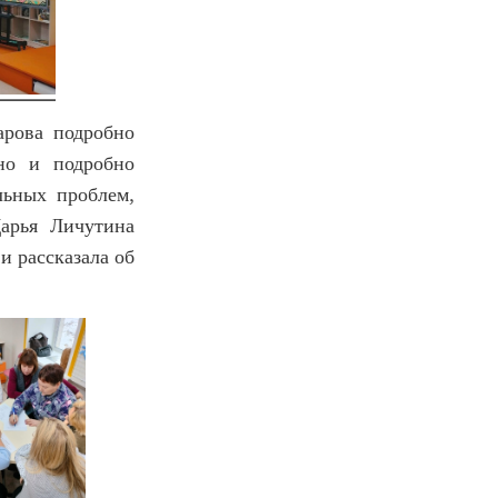
арова подробно
но и подробно
льных проблем,
Дарья Личутина
и рассказала об