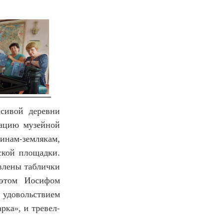
сивой деревни
зацию музейной
нам-землякам,
ской площадки.
влены таблички
оэтом Иосифом
 удовольствием
рка», и тревел-