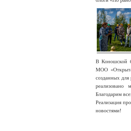
блоги «По райо
В Коношской б
МОО «Открыта
созданных для 
реализовано 
Благодарим все
Реализация про
новостями!