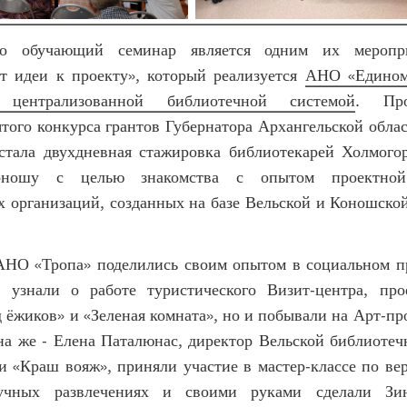
о обучающий семинар является одним их меропр
от идеи к проекту», который реализуется
АНО «Едино
 централизованной библиотечной системой
. Про
того конкурса грантов Губернатора Архангельской обла
стала двухдневная стажировка библиотекарей Холмогор
ношу с целью знакомства с опытом проектной 
х организаций, созданных на базе Вельской и Коношско
АНО «Тропа» поделились своим опытом в социальном п
 узнали о работе туристического Визит-центра, про
 ёжиков» и «Зеленая комната», но и побывали на Арт-пр
на же - Елена Паталюнас, директор Вельской библиотеч
и «Краш вояж», приняли участие в мастер-классе по ве
учных развлечениях и своими руками сделали Зи