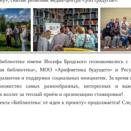
ну», снятые ребятами медиа-центра «360 градусов».
иблиотеке имени Иосифа Бродского познакомились с
я библиотека», МОО «Арифметика будущего» и Ресур
развития и поддержки социальных инициатив. За время
множество самых разнообразных, интересных и важ
х коллег за теплый приём и организацию стажировки!
екта «Библиотека: от идеи к проекту» продолжается! Сл