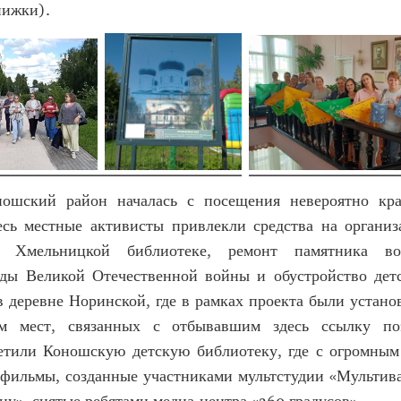
нижки).
ношский район началась с посещения невероятно кра
есь местные активисты привлекли средства на органи
 Хмельницкой библиотеке, ремонт памятника вои
ды Великой Отечественной войны и обустройство дет
 деревне Норинской, где в рамках проекта были устано
ем мест, связанных с отбывавшим здесь ссылку п
етили Коношскую детскую библиотеку, где с огромным
фильмы, созданные участниками мультстудии «Мультива