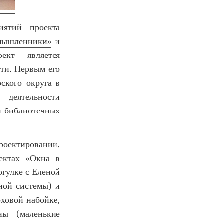
иятий проекта
мышленники»
и
ект является
сти. Первым его
ского округа в
деятельности
й библиотечных
роектировании.
ектах «Окна в
огулке с Еленой
ной системы) и
рховой набойке,
ны (маленькие