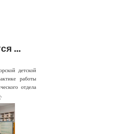
ся …
орской детской
актике работы
ческого отдела
а
.