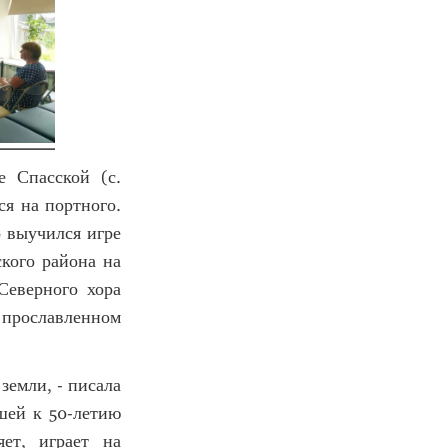
е Спасской (с.
ся на портного.
о выучился игре
кого района на
Северного хора
м прославленном
земли, - писала
шей к 50-летию
ет, играет на