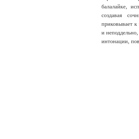
балалайке, ис
создавая соч
приковывает к 
и неподдельно,
интонации, пов