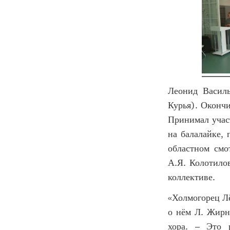
Леонид Василь
Курья). Окончи
Принимал участ
на балалайке,
областном смо
А.Я. Колотилов
коллективе.
«Холмогорец Лё
о нём Л. Жирн
хора. – Это 