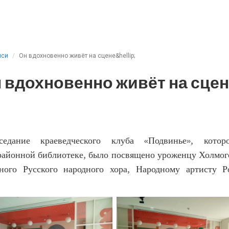
иси
Он вдохновенно живёт на сцене&hellip;
 вдохновенно живёт на сце
седание краеведческого клуба «Подвинье», кот
районной библиотеке, было посвящено уроженцу Холмого
ного Русского народного хора, Народному артисту 