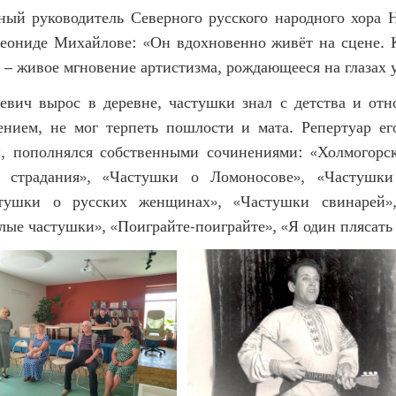
ный руководитель Северного русского народного хора 
Леониде Михайлове: «Он вдохновенно живёт на сцене.
 – живое мгновение артистизма, рождающееся на глазах у
евич вырос в деревне, частушки знал с детства и отн
нием, не мог терпеть пошлости и мата. Репертуар е
, пополнялся собственными сочинениями: «Холмогорск
е страдания», «Частушки о Ломоносове», «Частушки
стушки о русских женщинах», «Частушки свинарей»
лые частушки», «Поиграйте-поиграйте», «Я один плясать