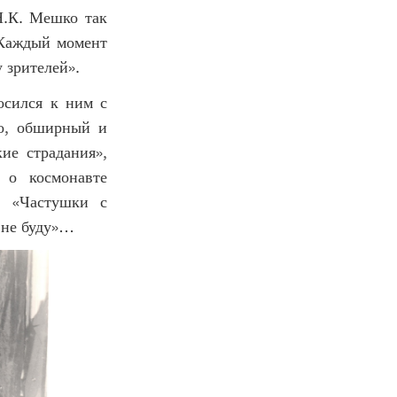
Н.К. Мешко так
 Каждый момент
 зрителей».
осился к ним с
го, обширный и
ие страдания»,
 о космонавте
, «Частушки с
 не буду»…