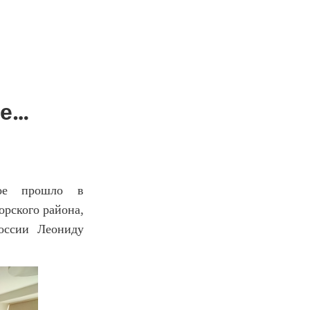
не…
орое прошло в
рского района,
России Леониду