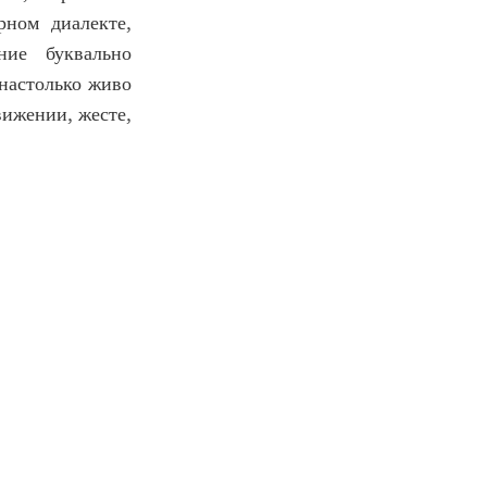
рном диалекте,
ние буквально
 настолько живо
вижении, жесте,