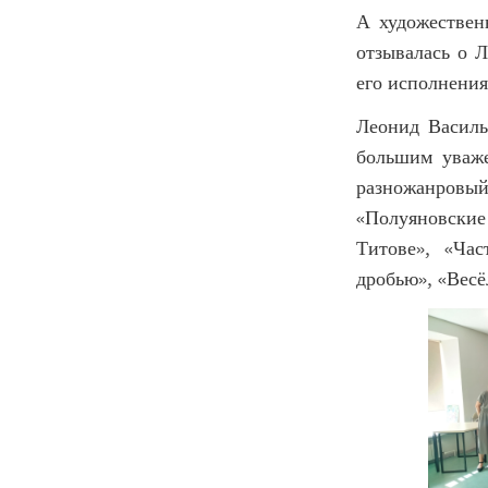
А художествен
отзывалась о 
его исполнения
Леонид Василь
большим уваже
разножанровый
«Полуяновски
Титове», «Ча
дробью», «Весё