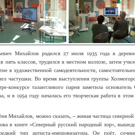
евич Михайлов родился 27 июля 1935 года в деревн
в пять классов, трудился в местном колхозе, затем учил
ие в художественной самодеятельности, самостоятельн
 пел частушки. Во время выступления группы Холмогорс
тре-конкурсе талантливого парня заметила основатель 
а, и в 1954 году началась его творческая работа в это
ня Михайлов, можно сказать, – живая частица северной 
ова в книге «Северный русский народный хор», вышед
редкий тип артиста-импровизатора. Он поёт, сочиня