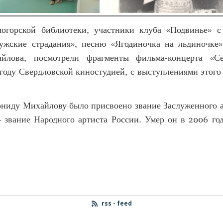
огорской библиотеки, участники клуба «Подвинье» с
жские страдания», песню «Ягодиночка на льдиночке
йлова, посмотрели фрагменты фильма-концерта «Се
 году Свердловской киностудией, с выступлениями этого
еониду Михайлову было присвоено звание Заслуженного 
– звание Народного артиста России. Умер он в 2006 го
rss - feed