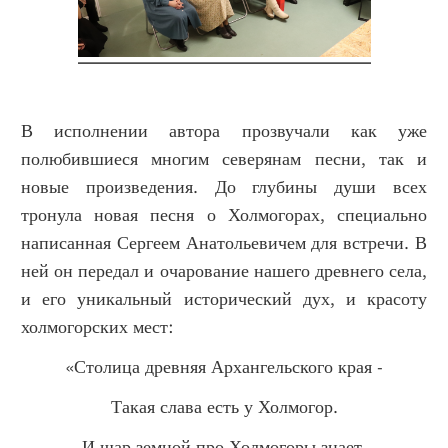
В исполнении автора прозвучали как уже
полюбившиеся многим северянам песни, так и
новые произведения. До глубины души всех
тронула новая песня о Холмогорах, специально
написанная Сергеем Анатольевичем для встречи. В
ней он передал и очарование нашего древнего села,
и его уникальный исторический дух, и красоту
холмогорских мест:
«Столица древняя Архангельского края -
Такая слава есть у Холмогор.
И шар земной про Холмогоры знает,