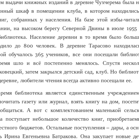
м выдачи книжных изданий в деревне Чухчерема была не
янный шкаф в помещении клуба, в котором находилис
ниг, собранных у населения. На базе этой избы-чита
ании, на высоком берегу Северной Двины в июле 1955 
библиотека. Население деревни в то время было больш
одило до 800 человек. В деревне Тарасово находилас
рой обучалось 365 учеников, все они посещали библио
ремя шло и всё постепенно менялось. Спустя неско
ковецкий, затем закрылся детский сад, клуб. Но библио
деревне, любители чтения всегда активно посещали ее.
ремя библиотека является единственным учреждением
очитать газету или журнал, взять книгу на дом, посет
общаться. А вот с комплектованием маленькой сельс
а поступает небольшое количество книг, приобретаем
естного бюджетов. Остальные поступления – дары, а ос
ь Ирина Евгеньевна Батракова. Она закупает новые де