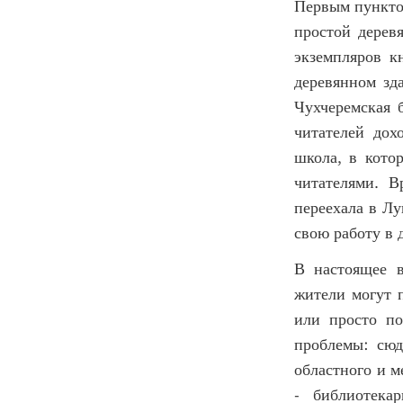
Первым пункто
простой дерев
экземпляров к
деревянном зд
Чухчеремская 
читателей дох
школа, в кото
читателями. В
переехала в Лу
свою работу в 
В настоящее в
жители могут п
или просто по
проблемы: сюд
областного и м
- библиотекар