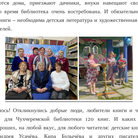
аются дома, приезжают дачники, внуки навещают св
о время библиотека очень востребована. И обязательн
иги – необходима детская литература и художественная
елей.
ось! Откликнулись добрые люди, любители книги и ч
р для Чухчеремской библиотеки 120 книг. И каких 
роших, на любой вкус, для любого читателя: детские к
ндрея Усачёва, Кира Булычёва и других писател