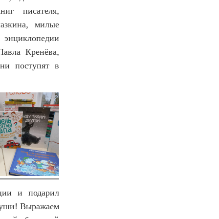
ниг писателя,
азкина, милые
 энциклопедии
Павла Кренёва,
ни поступят в
ции и подарил
 души! Выражаем