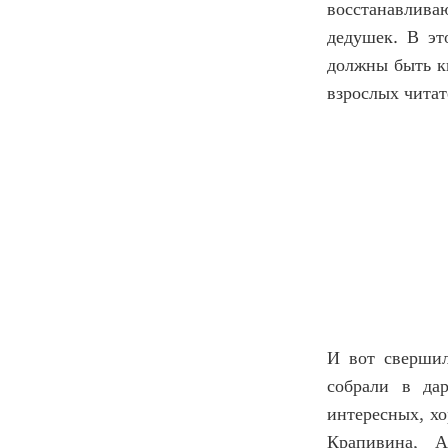
восстанавлив
дедушек. В эт
должны быть кн
взрослых читат
И вот свершил
собрали в да
интересных, хо
Крапивина, А