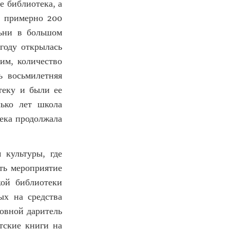
 библиотека, а
ь примерно 200
льни в большом
году открылась
им, количество
ь восьмилетняя
теку и были ее
лько лет школа
тека продолжала
 культуры, где
ить мероприятие
кой библиотеки
ых на средства
новной даритель
тские книги на