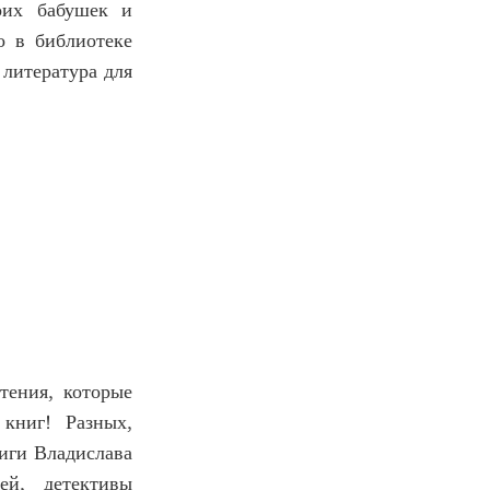
оих бабушек и
о в библиотеке
 литература для
тения, которые
книг! Разных,
ниги Владислава
ей, детективы