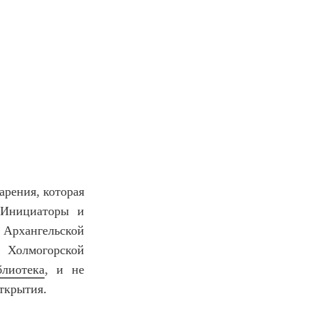
арения, которая
 Инициаторы и
 Архангельской
Холмогорской
блиотека
, и не
открытия.