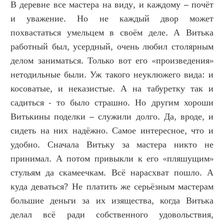
В деревне все мастера на виду, и каждому – почёт
и уважение. Но не каждый двор может
похвастаться умельцем в своём деле. А Витька
работный был, усердный, очень любил столярным
делом заниматься. Только вот его «произведения»
нетодильные были. Уж такого неуклюжего вида: и
косоватые, и неказистые. А на табуретку так и
садиться - то было страшно. Но другим хороши
Витькины поделки – служили долго. Да, вроде, и
сидеть на них надёжно. Самое интересное, что и
удобно. Сначала Витьку за мастера никто не
принимал. А потом привыкли к его «пляшущим»
стульям да скамеечкам. Всё нарасхват пошло. А
куда деваться? Не платить же серьёзным мастерам
большие деньги за их изящества, когда Витька
делал всё ради собственного удовольствия,