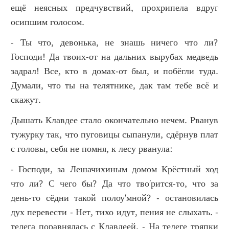
ещё неясных предчувствий, прохрипела вдруг
осипшим голосом.
- Ты что, девонька, не знашь ничего что ли?
Господи! Да твоих-от на дальних вырубах медведь
задрал! Все, кто в домах-от был, и побёгли туда.
Думали, что ты на телятнике, дак там тебе всё и
скажут.
Дышать Клавдее стало окончательно нечем. Рванув
тужурку так, что пуговицы сыпанули, сдёрнув плат
с головы, себя не помня, к лесу рванула:
- Господи, за Лешачихиным домом Крёстный ход
что ли? С чего бы? Да что тво'рится-то, что за
день-то сёдни такой полоу'мной? - остановилась
дух перевести - Нет, тихо идут, пения не слыхать. -
телега поравнялась с Клавдеей. - На телеге тряпки