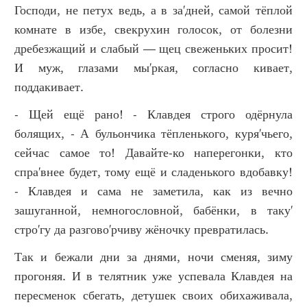
Господи, не петух ведь, а в за'дней, самой тёплой
комнате в избе, свекрухин голосок, от болезни
дребезжащий и слабый — щец свеженьких просит!
И муж, глазами мы'ркая, согласно кивает,
поддакивает.
- Щей ещё рано! - Клавдея строго одёрнула
болящих, - А бульончика тёпленького, куря'чьего,
сейчас самое то! Давайте-ко наперегонки, кто
спра'внее будет, тому ещё и сладенького вдобавку!
- Клавдея и сама не заметила, как из вечно
зашуганной, немногословной, бабёнки, в таку'
стро'гу да разгово'рчиву жёночку превратилась.
Так и бежали дни за днями, ночи сменяя, зиму
прогоняя. И в телятник уже успевала Клавдея на
пересменок сбегать, детушек своих обихаживала,