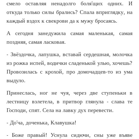
смело оставляя ненадолго боля'щих одних. И
откуда только силы брались? Спала вприглядку, на
каждый вздох к свекрови да к мужу бросаясь.
А сегодня занедужила самая маленькая, самая
поздняя, самая ласковая.
- Звёздочка, лапушка, вставай сердешная, молочка
из рожка испей, водички сладенькой улью, хочешь?
Провозилась с крохой, про домочадцев-то из ума
выдуло.
Принеслась, ног не чуя, через две ступеньки в
лестницу взлетела, в притвор глянула - слава те
Господи, спят. Села на лавку дух перевести.
- До'ча, доченька, Клавушка!
- Боже правый! Уснула сидючи, сны уже въяве