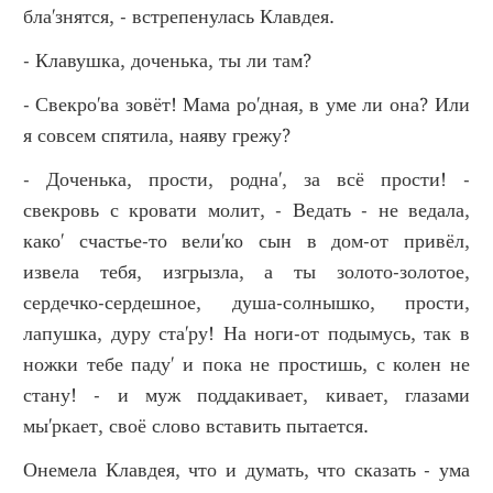
бла'знятся, - встрепенулась Клавдея.
- Клавушка, доченька, ты ли там?
- Свекро'ва зовёт! Мама ро'дная, в уме ли она? Или
я совсем спятила, наяву грежу?
- Доченька, прости, родна', за всё прости! -
свекровь с кровати молит, - Ведать - не ведала,
како' счастье-то вели'ко сын в дом-от привёл,
извела тебя, изгрызла, а ты золото-золотое,
сердечко-сердешное, душа-солнышко, прости,
лапушка, дуру ста'ру! На ноги-от подымусь, так в
ножки тебе паду' и пока не простишь, с колен не
стану! - и муж поддакивает, кивает, глазами
мы'ркает, своё слово вставить пытается.
Онемела Клавдея, что и думать, что сказать - ума