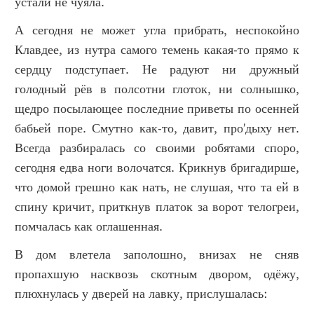
устали не чуяла.
А сегодня не может угла прибрать, неспокойно
Клавдее, из нутра самого темень какая-то прямо к
сердцу подступает. Не радуют ни дружный
голодный рёв в полсотни глоток, ни солнышко,
щедро посылающее последние приветы по осенней
бабьей поре. Смутно как-то, давит, про'дыху нет.
Всегда разбиралась со своими робятами споро,
сегодня едва ноги волочатся. Крикнув бригадирше,
что домой грешно как нать, не слушая, что та ей в
спину кричит, приткнув платок за ворот телогреи,
помчалась как оглашенная.
В дом влетела заполошно, внизах не сняв
пропахшую насквозь скотным двором, одёжу,
плюхнулась у дверей на лавку, прислушалась: