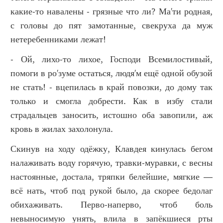
какие-то навалены - грязные что ли? Ма'ти родная,
с головы до пят замотанные, свекруха да муж
нетеребенниками лежат!
- Ой, лихо-то лихое, Господи Всемилостивый,
помоги в ро'зуме остаться, людя'м ещё одной обузой
не стать! - вцепилась в край повозки, до дому так
только и смогла добрести. Как в избу стали
страдальцев заносить, истошно оба завопили, аж
кровь в жилах захолонула.
Скинув на ходу одёжку, Клавдея кинулась бегом
налаживать воду горячую, травки-муравки, с весны
настоянные, достала, тряпки белейшие, мягкие —
всё нать, чтоб под рукой было, да скорее бедолаг
обихаживать. Перво-наперво, чтоб боль
невыносимую унять, влила в запёкшиеся рты