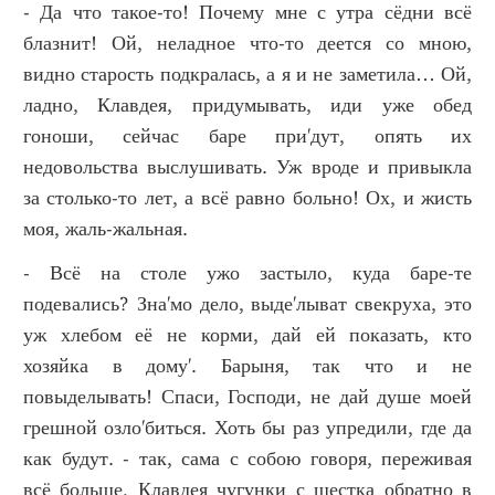
- Да что такое-то! Почему мне с утра сёдни всё
блазнит! Ой, неладное что-то деется со мною,
видно старость подкралась, а я и не заметила… Ой,
ладно, Клавдея, придумывать, иди уже обед
гоноши, сейчас баре при'дут, опять их
недовольства выслушивать. Уж вроде и привыкла
за столько-то лет, а всё равно больно! Ох, и жисть
моя, жаль-жальная.
- Всё на столе ужо застыло, куда баре-те
подевались? Зна'мо дело, выде'лыват свекруха, это
уж хлебом её не корми, дай ей показать, кто
хозяйка в дому'. Барыня, так что и не
повыделывать! Спаси, Господи, не дай душе моей
грешной озло'биться. Хоть бы раз упредили, где да
как будут. - так, сама с собою говоря, переживая
всё больше, Клавдея чугунки с шестка обратно в