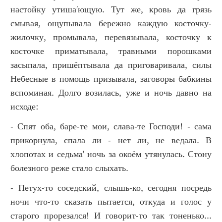
настойку утиша'ющую. Тут же, кровь да грязь
смывая, ощупывала бережно каждую косточку-
жилочку, промывала, перевязывала, косточку к
косточке приматывала, травными порошками
засыпала, пришёптывала да приговаривала, силы
Небесные в помощь призывала, заговоры бабкины
вспоминая. Долго возилась, уже и ночь давно на
исходе:
- Спят оба, баре-те мои, слава-те Господи! - сама
прикорнула, спала ли - нет ли, не ведала. В
хлопотах и седьма' ночь за окоём утянулась. Стону
болезного реже стало слыхать.
- Петух-то соседский, слышь-ко, сегодня посредь
ночи что-то сказать пытается, откуда и голос у
старого прорезался! И говорит-то так тоненько...