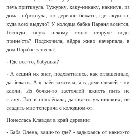
печь приткнула. Тужурку, каку-никаку, накинув, из
дома по'рскнула, по деревне бежать, где люди-то,
куда всех выдуло? У колодца бабка Параня возится.
Господи, неуж некому стало старухе воды
прине'сть? Подскочила, вёдра живо начерпала, в
дом Пара'не занесла:
- Где все-то, бабушка?
- А леший их знат, подхватились, как оглашенные,
да бежать. А я чаёв захотела, а в доме свежей - ни
капли. Из бочки-то застоялой вжисть пить не
стану. Вот и пошлёпала, да сил-то уж никаких, не
сладить мне теперича с колодцом-от.
Понеслась Клавдея в край деревни:
- Баба Олёна, ваши-то где? - задыхаясь от каких-то