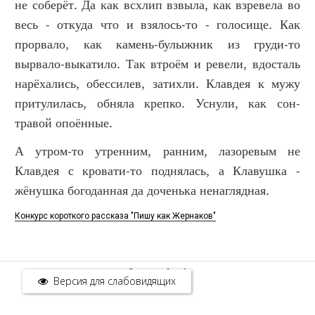
не соберёт. Да как всхлип взвыла, как взревела во
весь - откуда что и взялось-то - голосище. Как
прорвало, как камень-булыжник из груди-то
вырвало-выкатило. Так втроём и ревели, вдосталь
нарёхались, обессилев, затихли. Клавдея к мужу
притулилась, обняла крепко. Уснули, как сон-
травой опоённые.
А утром-то утренним, ранним, лазоревым не
Клавдея с кровати-то поднялась, а Клавушка -
жёнушка богоданная да доченька ненаглядная.
Конкурс короткого рассказа "Пишу как Жернаков"
rss - feed
Версия для слабовидящих