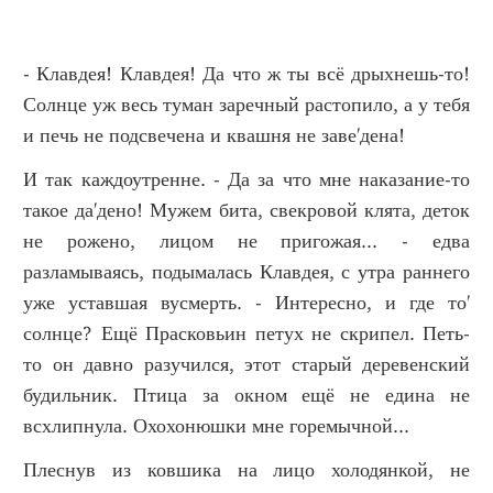
- Клавдея! Клавдея! Да что ж ты всё дрыхнешь-то!
Солнце уж весь туман заречный растопило, а у тебя
и печь не подсвечена и квашня не заве'дена!
И так каждоутренне. - Да за что мне наказание-то
такое да'дено! Мужем бита, свекровой клята, деток
не рожено, лицом не пригожая... - едва
разламываясь, подымалась Клавдея, с утра раннего
уже уставшая вусмерть. - Интересно, и где то'
солнце? Ещё Прасковьин петух не скрипел. Петь-
то он давно разучился, этот старый деревенский
будильник. Птица за окном ещё не едина не
всхлипнула. Охохонюшки мне горемычной...
Плеснув из ковшика на лицо холодянкой, не