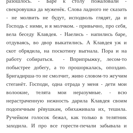
разошлось. - Баре к столу пожаловали -
свекровушка да муженёк. Слова ладного не сказать
- не молвить не будут, исподволь глядят, да и
Господь с ними, и я молчком. - привычно, про себя,
вела беседу Клавдея. - Наелись - напились баре,
отдуваясь, во двор выкатились. А Клавдея уж и
скот обрядила, на поскотину выгнала. Пора и на
работу собираться. - Вприпрыжку, лесом-то
побыстрее добегу, а то прошоркалась, опоздаю.
Бригадирша-то не смолчит, живо словом-то жгучим
стеганёт. Господи, одна отрада у меня - дети мои
волоокие, телята мои неразумные. - всю
нерастраченную нежность дарила Клавдея своим
подопечным рёвушкам, обихаживала их, тешила.
Ручейком голосок бежал, как только в телятник
заходила. И про все горести-печали забывала и