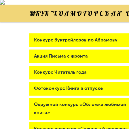
МКУК "Х О Л М О Г О Р С К А Я Ц
Конкурс буктрейлеров по Абрамову
Акция Письма с фронта
Конкурс Читатель года
Фотоконкурс Книга в отпуске
Окружной конкурс «Обложка любимой
книги»