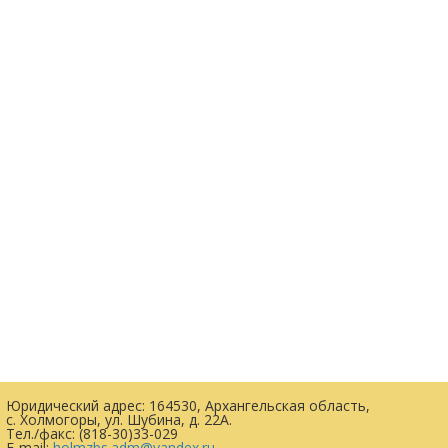
Юридический адрес: 164530, Архангельская область,
с. Холмогоры, ул. Шубина, д. 22А.
Тел./факс: (818-30)33-029
E-mail:
holmzbs.adm@yandex.ru