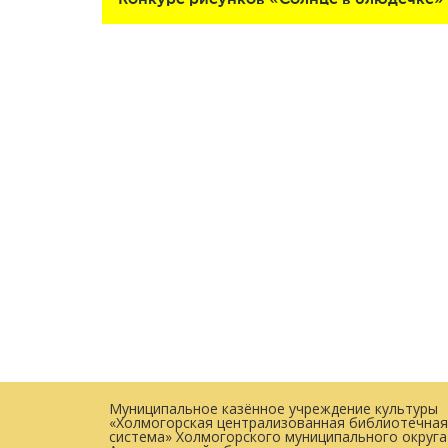
Конкурс рисунков «Солнце в блюдечке»
Муниципальное казённое учреждение культуры
«Холмогорская централизованная библиотечная
система» Холмогорского муниципального округа